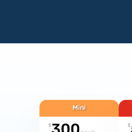
Mini
300
$
$