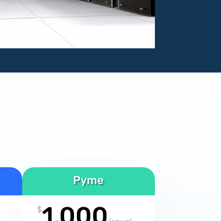
Pyme
1,000
$